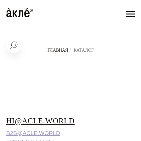
Т 3 ДНЕЙ
ДОСТАВЛЯЕМ ПО ВСЕЙ РОССИИ // СРОК Д
ДНЕЙ
АРТИКУЛ:
РУБ
РУБ
СМОТРЕТЬ ТАКЖЕ
ГЛАВНАЯ
/
КАТАЛОГ
HI@ACLE.WORLD
B2B@ACLE.WORLD