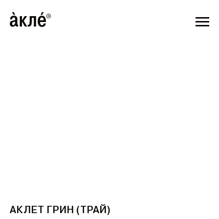
Т 3 ДНЕЙ
ДОСТАВЛЯЕМ ПО ВСЕЙ РОССИИ // СРОК Д
ДНЕЙ
АКЛЕТ ГРИН (ТРАЙ)