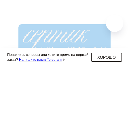
Появились вопросы или хотите промо на первый
В КОРЗИНУ
В КОРЗИНУ
ХОРОШО
заказ?
Напишите нам в Telegram
✨
Не знаете, что подарить своим
близким
аклетистам
? Подарите
бессрочный сертификат на любой
номинал!
КУПИТЬ СЕРТИФИКАТ