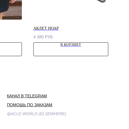
АКЛЕТ НОАР
АКЛЕ
4 380
РУБ
3 08
В КОРЗИНУ
КАНАЛ В TELEGRAM
ПОМОЩЬ ПО ЗАКАЗАМ
@ACLE.WORLD (ELSEWHERE)