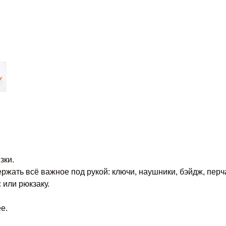
зки.
жать всё важное под рукой: ключи, наушники, бэйдж, перча
 или рюкзаку.
е.