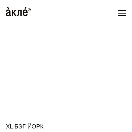
Т 3 ДНЕЙ
ДОСТАВЛЯЕМ ПО ВСЕЙ РОССИИ // СРОК Д
ДНЕЙ
XL БЭГ ЙОРК