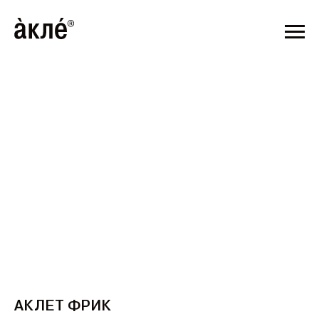
Т 3 ДНЕЙ
ДОСТАВЛЯЕМ ПО ВСЕЙ РОССИИ // СРОК Д
ДНЕЙ
АКЛЕТ ФРИК