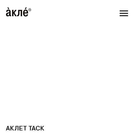
Т 3 ДНЕЙ
ДОСТАВЛЯЕМ ПО ВСЕЙ РОССИИ // СРОК Д
ДНЕЙ
АКЛЕТ ТАСК