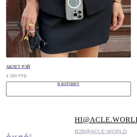
АКЛЕТ РЭЙ
АК
4 380
РУБ
4 
В КОРЗИНУ
HI@ACLE.WORL
B2B@ACLE.WORLD